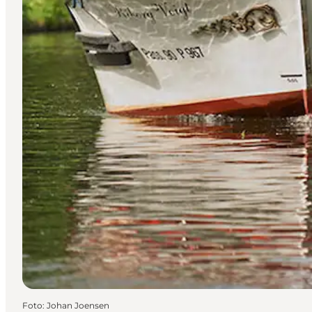
Foto
:
Johan Joensen