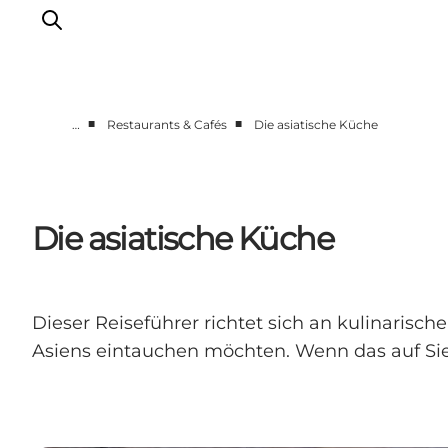
■
■
…
Restaurants & Cafés
Die asiatische Küche
Odense erleben
Veranstaltungen
Reiseplanung
Die asiatische Küche
Inspiration
Dieser Reiseführer richtet sich an kulinarisc
Asiens eintauchen möchten. Wenn das auf Sie zu