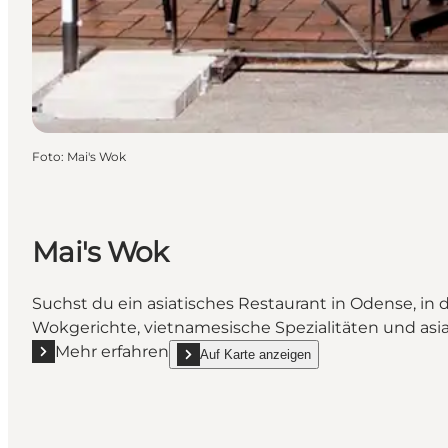
Foto
:
Mai's Wok
Mai's Wok
Suchst du ein asiatisches Restaurant in Odense, i
Wokgerichte, vietnamesische Spezialitäten und asi
Mehr erfahren
Auf Karte anzeigen
Mehr erfahren "Mai's Wok"
show Mai's Wok on_map