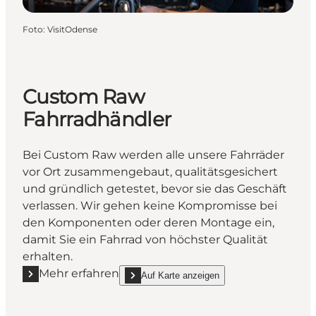
Foto
:
VisitOdense
Custom Raw
Fahrradhändler
Bei Custom Raw werden alle unsere Fahrräder
vor Ort zusammengebaut, qualitätsgesichert
und gründlich getestet, bevor sie das Geschäft
verlassen. Wir gehen keine Kompromisse bei
den Komponenten oder deren Montage ein,
damit Sie ein Fahrrad von höchster Qualität
erhalten.
Mehr erfahren
Auf Karte anzeigen
Mehr erfahren "Custom Raw Fahrradhändler"
show Custom Raw Fahrradhändler on_map