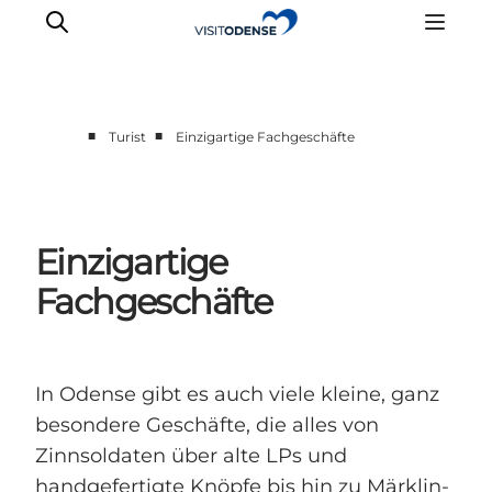
■
■
Turist
Einzigartige Fachgeschäfte
Odense erleben
Veranstaltungen
Reiseplanung
Einzigartige
Inspiration
Fachgeschäfte
In Odense gibt es auch viele kleine, ganz
besondere Geschäfte, die alles von
Zinnsoldaten über alte LPs und
handgefertigte Knöpfe bis hin zu Märklin-