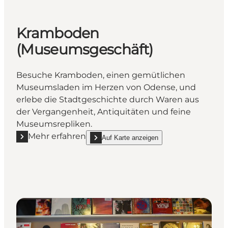
Kramboden
(Museumsgeschäft)
Besuche Kramboden, einen gemütlichen
Museumsladen im Herzen von Odense, und
erlebe die Stadtgeschichte durch Waren aus
der Vergangenheit, Antiquitäten und feine
Museumsrepliken.
Mehr erfahren
Auf Karte anzeigen
Mehr erfahren "Kramboden (Museumsgeschäft)"
show Kramboden (Museumsgeschäft) on_map