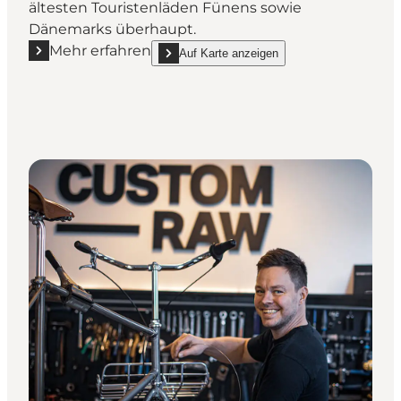
ältesten Touristenläden Fünens sowie
Dänemarks überhaupt.
Mehr erfahren
Auf Karte anzeigen
Mehr erfahren "Klods Hans - Kunsthandwerk"
show Klods Hans - Kunsthandwerk on_map