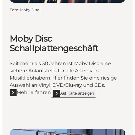
Foto
:
Moby Disc
Moby Disc
Schallplattengeschäft
Seit mehr als 30 Jahren ist Moby Disc eine
sichere Anlaufstelle für alle Arten von
Musikliebhabern. Hier finden Sie eine riesige
Auswahl an Vinyl, DVD/Blu-ray und CDs.
Mehr erfahren
Auf Karte anzeigen
Mehr erfahren "Moby Disc Schallplattengeschäft"
show Moby Disc Schallplattengeschäft on_ma