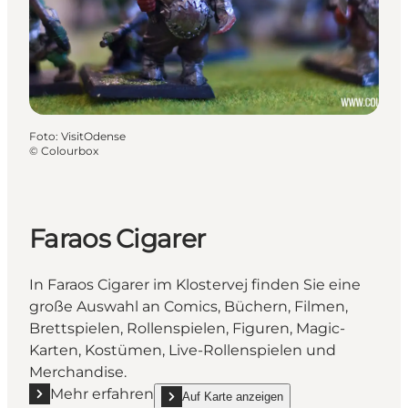
Foto
:
VisitOdense
©
Colourbox
Faraos Cigarer
In Faraos Cigarer im Klostervej finden Sie eine
große Auswahl an Comics, Büchern, Filmen,
Brettspielen, Rollenspielen, Figuren, Magic-
Karten, Kostümen, Live-Rollenspielen und
Merchandise.
Mehr erfahren
Auf Karte anzeigen
Mehr erfahren "Faraos Cigarer"
show Faraos Cigarer on_map