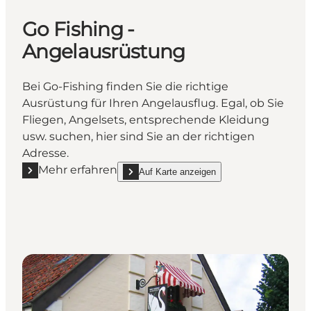
Go Fishing -
Angelausrüstung
Bei Go-Fishing finden Sie die richtige
Ausrüstung für Ihren Angelausflug. Egal, ob Sie
Fliegen, Angelsets, entsprechende Kleidung
usw. suchen, hier sind Sie an der richtigen
Adresse.
Mehr erfahren
Auf Karte anzeigen
Mehr erfahren "Go Fishing - Angelausrüstung"
show Go Fishing - Angelausrüstung on_map