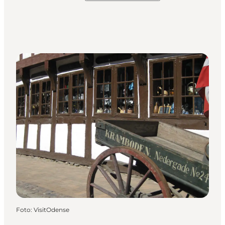
Foto
:
VisitOdense