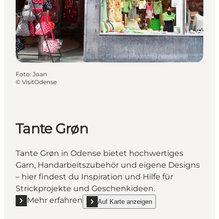
Foto
:
Joan
©
VisitOdense
Tante Grøn
Tante Grøn in Odense bietet hochwertiges
Garn, Handarbeitszubehör und eigene Designs
– hier findest du Inspiration und Hilfe für
Strickprojekte und Geschenkideen.
Mehr erfahren
Auf Karte anzeigen
Mehr erfahren "Tante Grøn"
show Tante Grøn on_map