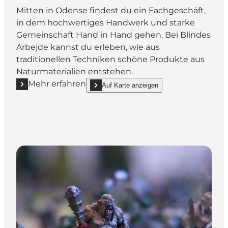
Mitten in Odense findest du ein Fachgeschäft,
in dem hochwertiges Handwerk und starke
Gemeinschaft Hand in Hand gehen. Bei Blindes
Arbejde kannst du erleben, wie aus
traditionellen Techniken schöne Produkte aus
Naturmaterialien entstehen.
Mehr erfahren
Auf Karte anzeigen
Mehr erfahren "Blindes Arbejde"
show Blindes Arbejde on_map