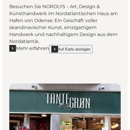
Besuchen Sie NORDLYS – Art, Design &
Kunsthandwerk im Nordatlantischen Haus am
Hafen von Odense. Ein Geschäft voller
skandinavischer Kunst, einzigartigem
Handwerk und nachhaltigem Design aus dem
Nordatlantik.
Mehr erfahren
Auf Karte anzeigen
Mehr erfahren "NORDLYS – Kunst, Design & Kunsth
show NORDLYS – Kunst, Design & Kunsthan