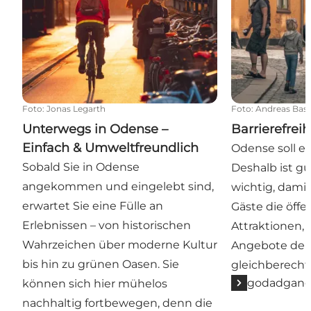
Foto
:
Jonas Legarth
Foto
:
Andreas Bast
Unterwegs in Odense –
Barrierefrei
Einfach & Umweltfreundlich
Odense soll ein
Sobald Sie in Odense
Deshalb ist gu
angekommen und eingelebt sind,
wichtig, dami
erwartet Sie eine Fülle an
Gäste die öff
Erlebnissen – von historischen
Attraktionen,
Wahrzeichen über moderne Kultur
Angebote der
bis hin zu grünen Oasen. Sie
gleichberecht
godadgang
können sich hier mühelos
nachhaltig fortbewegen, denn die