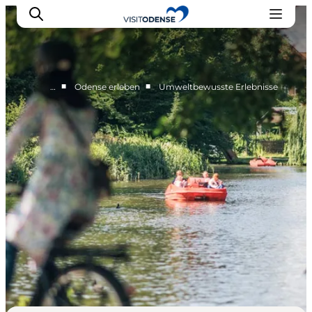
■
■
…
Odense erleben
Umweltbewusste Erlebnisse
Odense erleben
Veranstaltungen
Reiseplanung
Inspiration