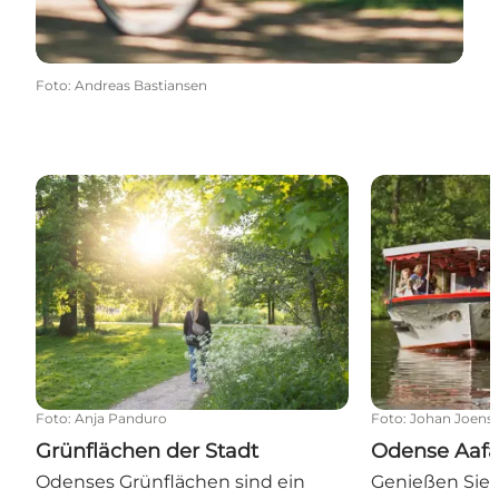
Foto
:
Andreas Bastiansen
Grünflächen der Stadt
Odense Aafart,
Foto
:
Anja Panduro
Foto
:
Johan Joens
Grünflächen der Stadt
Odense Aafar
Odenses Grünflächen sind ein
Genießen Sie