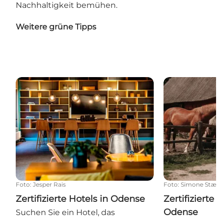
Nachhaltigkeit bemühen.
Weitere grüne Tipps
Zertifizierte Hotels in Odense
Zertifizierte 
Foto
:
Jesper Rais
Foto
:
Simone Stæhr
Zertifizierte Hotels in Odense
Zertifizierte
Odense
Suchen Sie ein Hotel, das