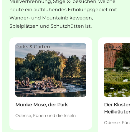
Müllverbrennung, Stige Ø, besuchen, welche
heute ein aufblühendes Erholungsgebiet mit
Wander- und Mountainbikewegen,
Spielplätzen und Schutzhütten ist.
Munke Mose, der Park
Der Klostergar
Parks & Gärten
Parks & Gär
Munke Mose, der Park
Der Kloster
Heilkräuter
Odense, Fünen und die Inseln
Odense, Füne