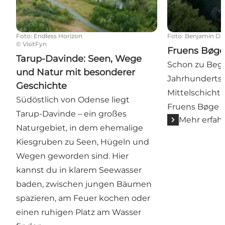
Foto
:
Endless Horizon
Foto
:
Benjamin Da
©
VisitFyn
Fruens Bøge
Tarup-Davinde: Seen, Wege
Schon zu Begi
und Natur mit besonderer
Jahrhunderts 
Geschichte
Mittelschicht
Südöstlich von Odense liegt
Fruens Bøge 
Tarup-Davinde – ein großes
Mehr erfah
Naturgebiet, in dem ehemalige
Kiesgruben zu Seen, Hügeln und
Wegen geworden sind. Hier
kannst du in klarem Seewasser
baden, zwischen jungen Bäumen
spazieren, am Feuer kochen oder
einen ruhigen Platz am Wasser