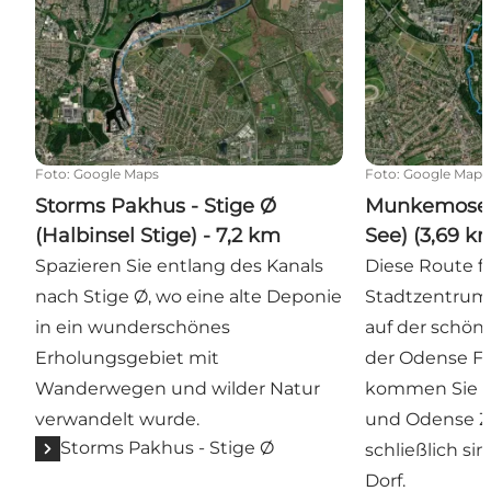
Foto
:
Google Maps
Foto
:
Google Maps
Storms Pakhus - Stige Ø
Munkemose 
(Halbinsel Stige) - 7,2 km
See) (3,69 k
Spazieren Sie entlang des Kanals
Diese Route f
nach Stige Ø, wo eine alte Deponie
Stadtzentrum
in ein wunderschönes
auf der schön
Erholungsgebiet mit
der Odense F
Wanderwegen und wilder Natur
kommen Sie a
verwandelt wurde.
und Odense Z
Storms Pakhus - Stige Ø
schließlich si
Dorf.