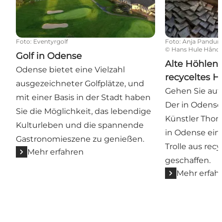
Foto
:
Eventyrgolf
Foto
:
Anja Pandur
©
Hans Hule Hånd
Golf in Odense
Alte Höhlenh
Odense bietet eine Vielzahl
recyceltes H
ausgezeichneter Golfplätze, und
Gehen Sie auf 
mit einer Basis in der Stadt haben
Der in Odens
Sie die Möglichkeit, das lebendige
Künstler Tho
Kulturleben und die spannende
in Odense ein
Gastronomieszene zu genießen.
Trolle aus rec
Mehr erfahren
geschaffen.
Mehr erfah