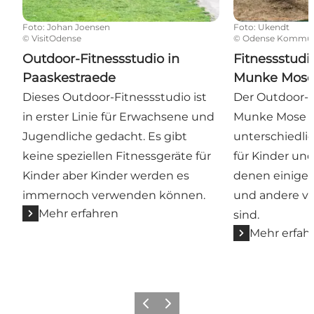
Foto
:
Johan Joensen
Foto
:
Ukendt
©
VisitOdense
©
Odense Kommu
Outdoor-Fitnessstudio in
Fitnessstudi
Paaskestraede
Munke Mos
Dieses Outdoor-Fitnessstudio ist
Der Outdoor-F
in erster Linie für Erwachsene und
Munke Mose bi
Jugendliche gedacht. Es gibt
unterschiedli
keine speziellen Fitnessgeräte für
für Kinder un
Kinder aber Kinder werden es
denen einige
immernoch verwenden können.
und andere v
Mehr erfahren
sind.
Mehr erfah
Zurück
Weiter