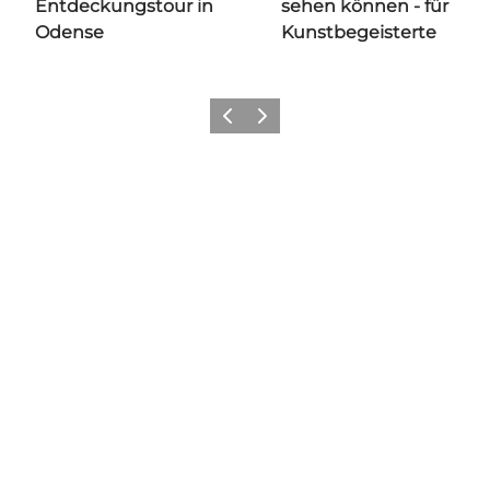
Entdeckungstour in
sehen können - für
Odense
Kunstbegeisterte
Zurück
Weiter
Hol dir ein bisschen Odense in
deinen Feed