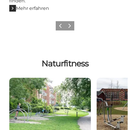
finden.
Mehr erfahren
Zurück
Weiter
Naturfitness
Outdoor-Fitnessstudio in Paaskestraede
Fitnessstudio