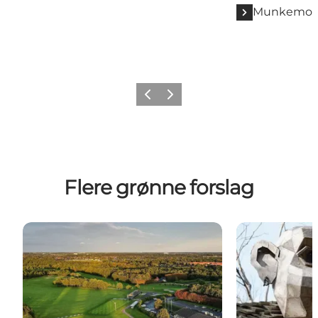
Munkemose
Zurück
Weiter
Flere grønne forslag
Golf in Odense
Alte Höhlenhan