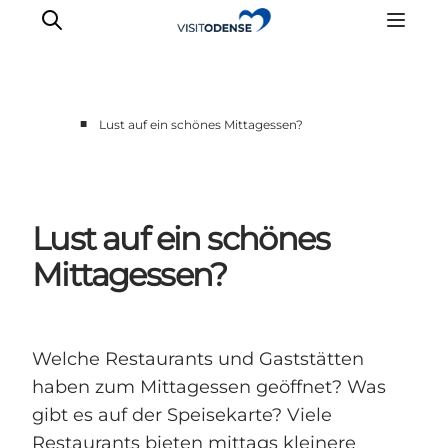
■
Lust auf ein schönes Mittagessen?
Odense erleben
Veranstaltungen
Reiseplanung
Lust auf ein schönes
Inspiration
Mittagessen?
Welche Restaurants und Gaststätten
haben zum Mittagessen geöffnet? Was
gibt es auf der Speisekarte? Viele
Restaurants bieten mittags kleinere