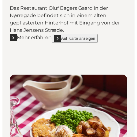
Das Restaurant Oluf Bagers Gaard in der
Nørregade befindet sich in einem alten
gepflasterten Hinterhof mit Eingang von der
Hans Jensens Stræde.
Mehr erfahren
Auf Karte anzeigen
Mehr erfahren "Restaurant Oluf Bagers Gaard"
show Restaurant Oluf Bagers Gaard on_map