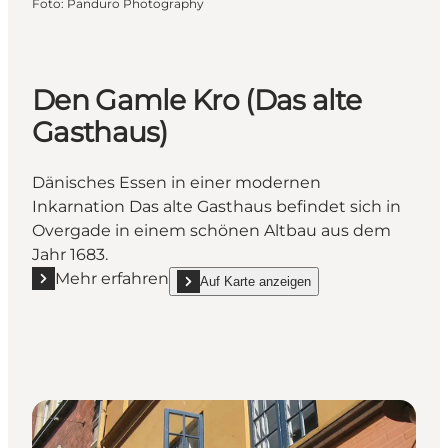
Foto
:
Panduro Photography
Den Gamle Kro (Das alte
Gasthaus)
Dänisches Essen in einer modernen
Inkarnation Das alte Gasthaus befindet sich in
Overgade in einem schönen Altbau aus dem
Jahr 1683.
Mehr erfahren
Auf Karte anzeigen
Mehr erfahren "Den Gamle Kro (Das alte Gasthaus)"
show Den Gamle Kro (Das alte Gasthaus) on