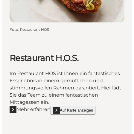
Foto
:
Restaurant HOS
Restaurant H.O.S.
Im Restaurant HOS ist Ihnen ein fantastisches
Esserlebnis in einem gemütlichen und
stimmungsvollen Rahmen garantiert. Hier lädt
Sie das Team zu einem fantastischen
Mittagessen ein.
Mehr erfahren
Auf Karte anzeigen
Mehr erfahren "Restaurant H.O.S."
show Restaurant H.O.S. on_map