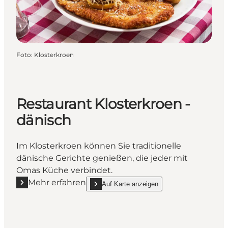
Foto
:
Klosterkroen
Restaurant Klosterkroen -
dänisch
Im Klosterkroen können Sie traditionelle
dänische Gerichte genießen, die jeder mit
Omas Küche verbindet.
Mehr erfahren
Auf Karte anzeigen
Mehr erfahren "Restaurant Klosterkroen - dänisch"
show Restaurant Klosterkroen - dänisch on_m