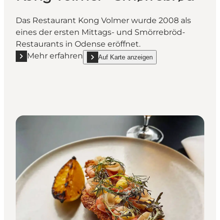
Das Restaurant Kong Volmer wurde 2008 als
eines der ersten Mittags- und Smörrebröd-
Restaurants in Odense eröffnet.
Mehr erfahren
Auf Karte anzeigen
Mehr erfahren "Kong Volmer - Smørrebrød"
show Kong Volmer - Smørrebrød on_map