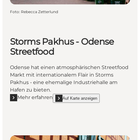
Foto
:
Rebecca Zetterlund
Storms Pakhus - Odense
Streetfood
Odense hat einen atmosphärischen Streetfood
Markt mit internationalem Flair in Storms
Pakhus - eine ehemalige Industriehalle am
Hafen zu bieten.
Mehr erfahren
Auf Karte anzeigen
Mehr erfahren "Storms Pakhus - Odense Streetfood
show Storms Pakhus - Odense Streetfood on