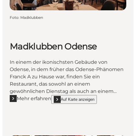
Foto
:
Madklubben
Madklubben Odense
In einem der ikonischsten Gebäude von
Odense, in dem früher das Odense-Phänomen
Franck A zu Hause war, finden Sie ein
Restaurant, das sowohl an einem
gewöhnlichen Dienstag als auch an einem…
Mehr erfahren
Auf Karte anzeigen
Mehr erfahren "Madklubben Odense"
show Madklubben Odense on_map