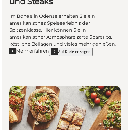
und Steaks
Im Bone's in Odense erhalten Sie ein
amerikanisches Speiseerlebnis der
Spitzenklasse. Hier können Sie in
amerikanischer Atmosphäre zarte Spareribs,
köstliche Beilagen und vieles mehr genießen.
Mehr erfahren
Auf Karte anzeigen
Mehr erfahren "Bone's Odense - Spareribs und Stea
show Bone's Odense - Spareribs und Steaks 