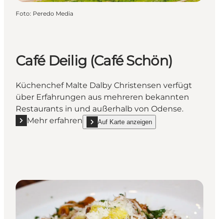
Foto
:
Peredo Media
Café Deilig (Café Schön)
Küchenchef Malte Dalby Christensen verfügt
über Erfahrungen aus mehreren bekannten
Restaurants in und außerhalb von Odense.
Mehr erfahren
Auf Karte anzeigen
Mehr erfahren "Café Deilig (Café Schön)"
show Café Deilig (Café Schön) on_map