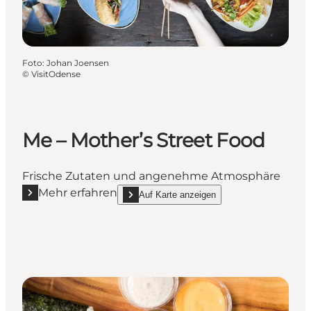
Foto
:
Johan Joensen
©
VisitOdense
Me – Mother’s Street Food
Frische Zutaten und angenehme Atmosphäre
Mehr erfahren
Auf Karte anzeigen
Mehr erfahren "Me – Mother’s Street Food"
show Me – Mother’s Street Food on_map