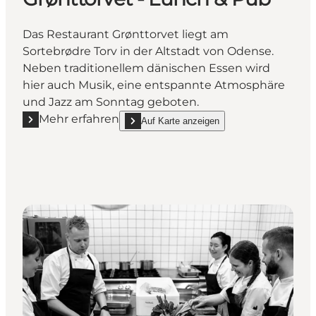
Das Restaurant Grønttorvet liegt am
Sortebrødre Torv in der Altstadt von Odense.
Neben traditionellem dänischen Essen wird
hier auch Musik, eine entspannte Atmosphäre
und Jazz am Sonntag geboten.
Mehr erfahren
Auf Karte anzeigen
Mehr erfahren "Grønttorvet - Lunch & Pub"
show Grønttorvet - Lunch & Pub on_map