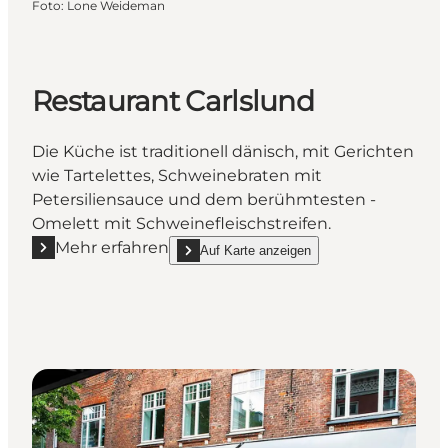
Foto
:
Lone Weideman
Restaurant Carlslund
Die Küche ist traditionell dänisch, mit Gerichten
wie Tartelettes, Schweinebraten mit
Petersiliensauce und dem berühmtesten -
Omelett mit Schweinefleischstreifen.
Mehr erfahren
Auf Karte anzeigen
Mehr erfahren "Restaurant Carlslund"
show Restaurant Carlslund on_map