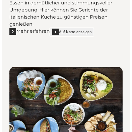
Essen in gemütlicher und stimmungsvoller
Umgebung. Hier können Sie Gerichte der
italienischen Küche zu günstigen Preisen
genießen.
Mehr erfahren
Auf Karte anzeigen
Mehr erfahren "Mammas Pizzeria"
show Mammas Pizzeria on_map