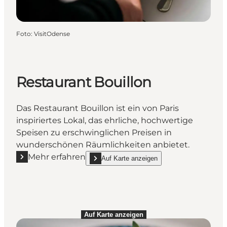
Foto
:
VisitOdense
Restaurant Bouillon
Das Restaurant Bouillon ist ein von Paris
inspiriertes Lokal, das ehrliche, hochwertige
Speisen zu erschwinglichen Preisen in
wunderschönen Räumlichkeiten anbietet.
Mehr erfahren
Auf Karte anzeigen
Mehr erfahren "Restaurant Bouillon"
show Restaurant Bouillon on_map
Auf Karte anzeigen