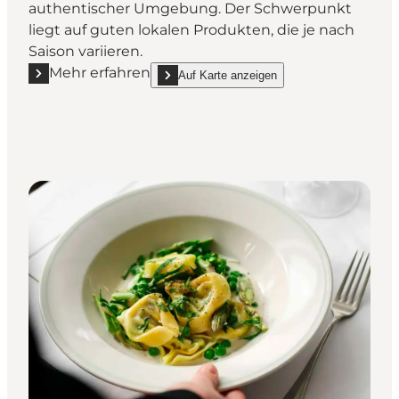
authentischer Umgebung. Der Schwerpunkt
liegt auf guten lokalen Produkten, die je nach
Saison variieren.
Mehr erfahren
Auf Karte anzeigen
Mehr erfahren "Marcantonio Trattoria - Pizzeria"
show Marcantonio Trattoria - Pizzeria on_map