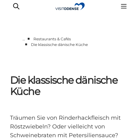
■
…
Restaurants & Cafés
■
Die klassische dänische Küche
Odense erleben
Veranstaltungen
Reiseplanung
Die klassische dänische
Inspiration
Küche
Träumen Sie von Rinderhackfleisch mit
Röstzwiebeln? Oder vielleicht von
Schweinebraten mit Petersiliensauce?