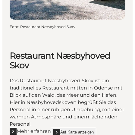
Foto
:
Restaurant Næsbyhoved Skov
Restaurant Næsbyhoved
Skov
Das Restaurant Næsbyhoved Skov ist ein
traditionelles Restaurant mitten in Odense mit
Blick auf den Wald, das Meer und den Hafen.
Hier in Næsbyhovedskoven begrüßt Sie das
Personal in einer ruhigen Umgebung, mit einer
warmen Atmosphäre und einem lächelnden
Personal.
Mehr erfahren
Auf Karte anzeigen
Mehr erfahren "Restaurant Næsbyhoved Skov"
show Restaurant Næsbyhoved Skov on_map