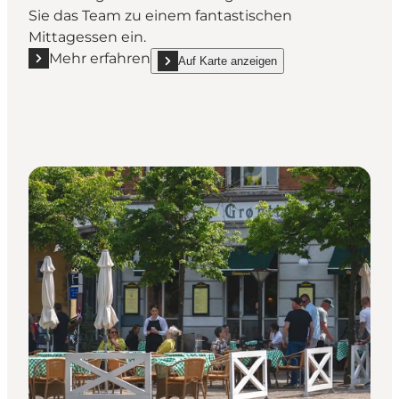
Sie das Team zu einem fantastischen
Mittagessen ein.
Mehr erfahren
Auf Karte anzeigen
Mehr erfahren "Restaurant H.O.S."
show Restaurant H.O.S. on_map