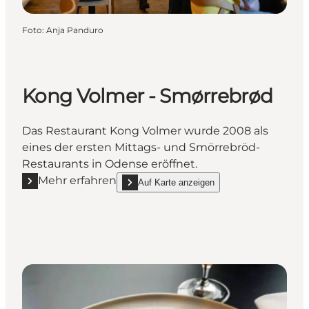
Foto
:
Anja Panduro
Kong Volmer - Smørrebrød
Das Restaurant Kong Volmer wurde 2008 als
eines der ersten Mittags- und Smörrebröd-
Restaurants in Odense eröffnet.
Mehr erfahren
Auf Karte anzeigen
Mehr erfahren "Kong Volmer - Smørrebrød"
show Kong Volmer - Smørrebrød on_map