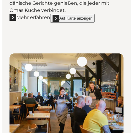
dänische Gerichte genießen, die jeder mit
Omas Küche verbindet.
Mehr erfahren
Auf Karte anzeigen
Mehr erfahren "Restaurant Klosterkroen - dänisch"
show Restaurant Klosterkroen - dänisch on_m