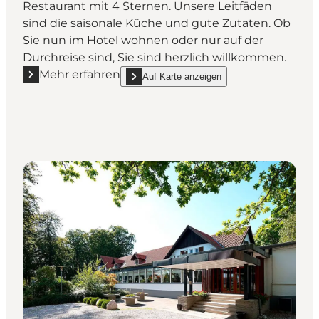
Restaurant mit 4 Sternen. Unsere Leitfäden
sind die saisonale Küche und gute Zutaten. Ob
Sie nun im Hotel wohnen oder nur auf der
Durchreise sind, Sie sind herzlich willkommen.
Mehr erfahren
Auf Karte anzeigen
Mehr erfahren "Frederik VIs Hotel Restaurant"
show Frederik VIs Hotel Restaurant on_map