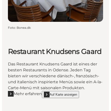
Foto
:
Bonea.dk
Restaurant Knudsens Gaard
Das Restaurant Knudsens Gaard ist eines der
besten Restaurants in Odense. Jeden Tag
bieten wir verschiedene dänisch-, französisch-
und italienisch inspirierte Menüs sowie ein A-la-
Carte-Menü mit saisonalen Produkten.
Mehr erfahren
Auf Karte anzeigen
Mehr erfahren "Restaurant Knudsens Gaard"
show Restaurant Knudsens Gaard on_map