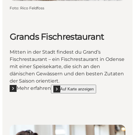
Foto
:
Rico Feldfoss
Grands Fischrestaurant
Mitten in der Stadt findest du Grand’s
Fischrestaurant – ein Fischrestaurant in Odense
mit einer Speisekarte, die sich an den
dänischen Gewässern und den besten Zutaten
der Saison orientiert.
Mehr erfahren
Auf Karte anzeigen
Mehr erfahren "Grands Fischrestaurant"
show Grands Fischrestaurant on_map