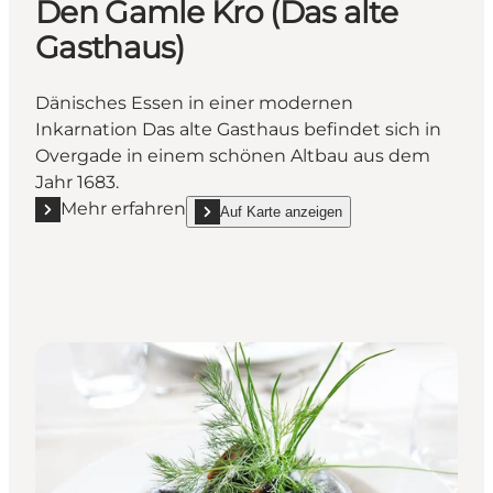
Den Gamle Kro (Das alte
Gasthaus)
Dänisches Essen in einer modernen
Inkarnation Das alte Gasthaus befindet sich in
Overgade in einem schönen Altbau aus dem
Jahr 1683.
Mehr erfahren
Auf Karte anzeigen
Mehr erfahren "Den Gamle Kro (Das alte Gasthaus)"
show Den Gamle Kro (Das alte Gasthaus) on