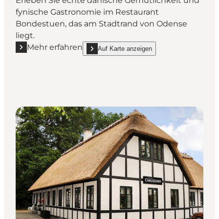
Erleben Sie echte dänische Gemütlichkeit und
fynische Gastronomie im Restaurant
Bondestuen, das am Stadtrand von Odense
liegt.
Mehr erfahren
Auf Karte anzeigen
Mehr erfahren "Restaurant Bondestuen"
show Restaurant Bondestuen on_map