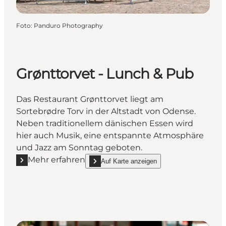
Foto
:
Panduro Photography
Grønttorvet - Lunch & Pub
Das Restaurant Grønttorvet liegt am
Sortebrødre Torv in der Altstadt von Odense.
Neben traditionellem dänischen Essen wird
hier auch Musik, eine entspannte Atmosphäre
und Jazz am Sonntag geboten.
Mehr erfahren
Auf Karte anzeigen
Mehr erfahren "Grønttorvet - Lunch & Pub"
show Grønttorvet - Lunch & Pub on_map