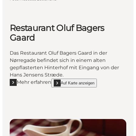
Restaurant Oluf Bagers
Gaard
Das Restaurant Oluf Bagers Gaard in der
Nørregade befindet sich in einem alten
gepflasterten Hinterhof mit Eingang von der
Hans Jensens Stræde.
Mehr erfahren
Auf Karte anzeigen
Mehr erfahren "Restaurant Oluf Bagers Gaard"
show Restaurant Oluf Bagers Gaard on_map