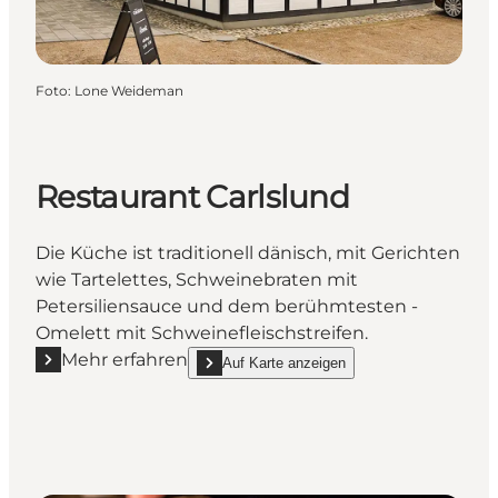
Foto
:
Lone Weideman
Restaurant Carlslund
Die Küche ist traditionell dänisch, mit Gerichten
wie Tartelettes, Schweinebraten mit
Petersiliensauce und dem berühmtesten -
Omelett mit Schweinefleischstreifen.
Mehr erfahren
Auf Karte anzeigen
Mehr erfahren "Restaurant Carlslund"
show Restaurant Carlslund on_map