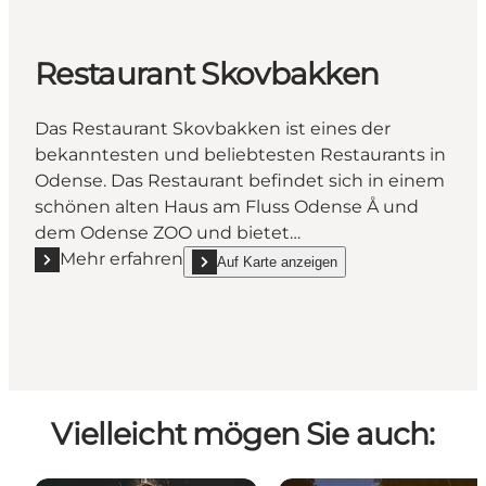
Restaurant Skovbakken
Das Restaurant Skovbakken ist eines der
bekanntesten und beliebtesten Restaurants in
Odense. Das Restaurant befindet sich in einem
schönen alten Haus am Fluss Odense Å und
dem Odense ZOO und bietet…
Mehr erfahren
Auf Karte anzeigen
Mehr erfahren "Restaurant Skovbakken"
show Restaurant Skovbakken on_map
Vielleicht mögen Sie auch: