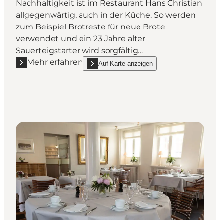
Nachhaltigkeit ist im Restaurant Hans Christian
allgegenwärtig, auch in der Küche. So werden
zum Beispiel Brotreste für neue Brote
verwendet und ein 23 Jahre alter
Sauerteigstarter wird sorgfältig…
Mehr erfahren
Auf Karte anzeigen
Mehr erfahren "Restaurant Hans Christian"
show Restaurant Hans Christian on_map