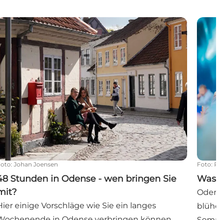
48 Stunden in Odense - wen bringen Sie mit?
Was i
Foto
:
Johan Joensen
Foto
:
P
48 Stunden in Odense - wen bringen Sie
Was i
mit?
Odens
Hier einige Vorschläge wie Sie ein langes
blühe
Wochenende in Odense verbringen können,
Somme