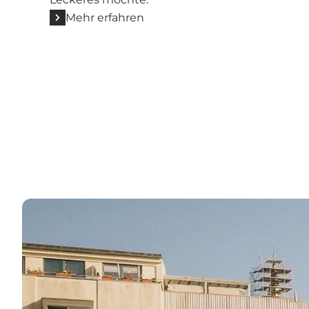
Mehr erfahren
H.C. Andersens Hjemby