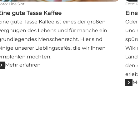
Foto
:
Line Slot
Foto
:
R
Eine gute Tasse Kaffee
Eine 
Eine gute Tasse Kaffee ist eines der großen
Odens
Vergnügen des Lebens und für manche ein
und ü
grundlegendes Menschenrecht. Hier sind
spüre
einige unserer Lieblingscafés, die wir Ihnen
Wikin
empfehlen möchten.
Land 
Mehr erfahren
den A
erleb
Me