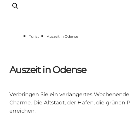
■
■
Turist
Auszeit in Odense
Odense erleben
Veranstaltungen
Reiseplanung
Auszeit in Odense
Inspiration
Verbringen Sie ein verlängertes Wochenende 
Charme. Die Altstadt, der Hafen, die grünen Pa
erreichen.