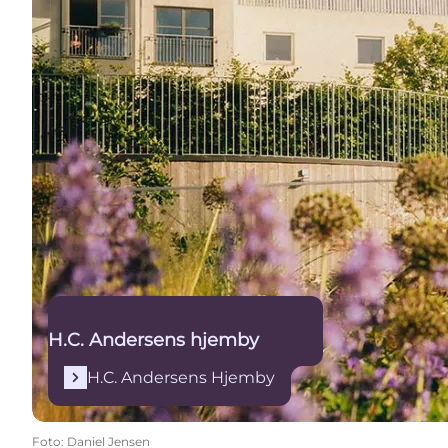
H.C. Andersens hjemby
H.C. Andersens Hjemby
Foto
:
Daniel Jensen