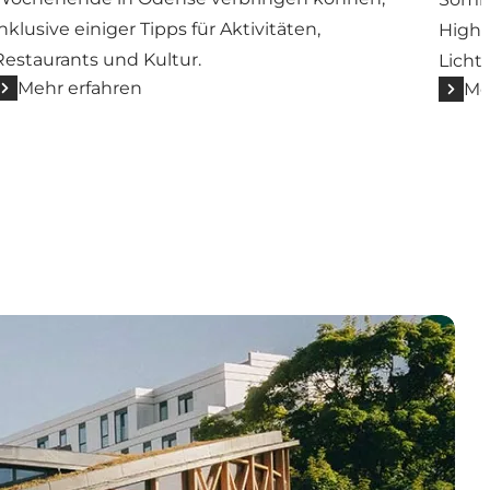
inklusive einiger Tipps für Aktivitäten,
Highl
Restaurants und Kultur.
Licht
Mehr erfahren
Me